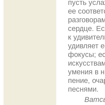
пусть усл
ее соотве
разговора
сердце. Ес
к удивител
удивляет 
фокусы; е
искусства
умения в н
пение, оча
песнями.
Ватсь