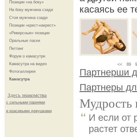
Позиции «на боку»
касаясь ее т
На боку мужчина сзади
Стоя мужчина сзади
Позиции «крест-накрест»
«Реверсные» позиции
Оральные ласки
Петтинг
Форум о камасутре
Камасутра на видео
<<
89
Партнерши д
Фотогаллерея
Камасутра
Партнеры дл
Здесь знакомства
Мудрость 
с сильными парнями
и красивыми девушками
И если от 
растет отв