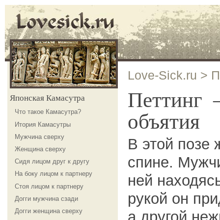
Love-Sick.ru
>
П
Петтинг
Японская Камасутра
Что такое Камасутра?
объятия
Итория Камасутры
Мужчина сверху
В этой позе
Женщина сверху
спине. Мужч
Сидя лицом друг к другу
На боку лицом к партнеру
ней находясь
Стоя лицом к партнеру
рукой он при
Догги мужчина сзади
Догги женщина сверху
а другой неж