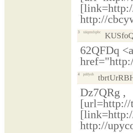
[link=http:
http://cbc
3
xiiqmxfspbc
KUSfo
62QFDq <
href="http
4
pddyob
tbrtUrRB
Dz7QRg ,
[url=http:
[link=http:
http://upy