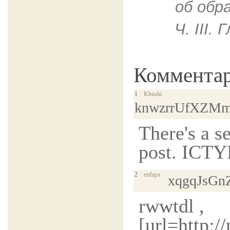
oб обр
Ч. III.
Коммента
1
Khushi
knwzrrUfXZM
There's a s
post. IC
2
enfupx
xqgqJsG
rwwtdl ,
[url=http: