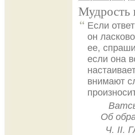
Мудрость 
Если ответ
он ласково
ее, спраши
если она в
настаивает
внимают с
произноси
Ватсь
Об обр
Ч. II.