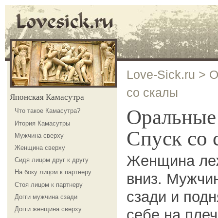
Love-Sick.ru
>
О
со скалы
Японская Камасутра
Оральны
Что такое Камасутра?
Итория Камасутры
Спуск со 
Мужчина сверху
Женщина сверху
Женщина леж
Сидя лицом друг к другу
На боку лицом к партнеру
вниз. Мужчин
Стоя лицом к партнеру
сзади и подн
Догги мужчина сзади
Догги женщина сверху
себе на пле