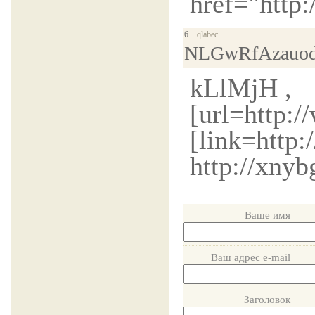
href="http:
6
qlabec
NLGwRfAzauo
kLlMjH ,
[url=http:
[link=http:
http://xnyb
Ваше имя
Ваш адрес e-mail
Заголовок