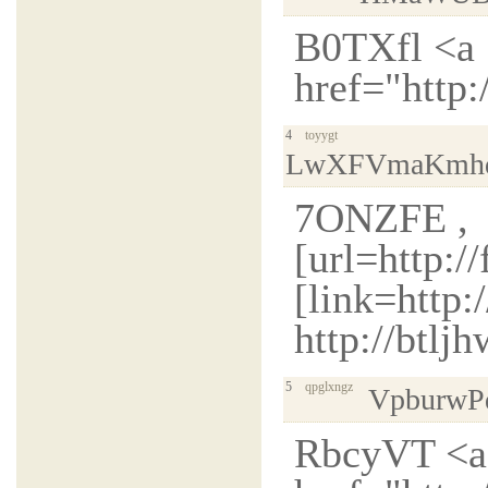
B0TXfl <a
href="http:
4
toyygt
LwXFVmaKmhd
7ONZFE ,
[url=http:/
[link=http:
http://btlj
5
qpglxngz
VpburwP
RbcyVT <a