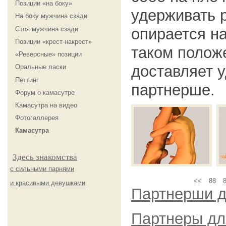
Позиции «на боку»
удерживать 
На боку мужчина сзади
Стоя мужчина сзади
опирается на
Позиции «крест-накрест»
таком полож
«Реверсные» позиции
доставляет 
Оральные ласки
Петтинг
партнерше.
Форум о камасутре
Камасутра на видео
Фотогаллерея
Камасутра
Здесь знакомства
с сильными парнями
<<
88
и красивыми девушками
Партнерши д
Партнеры дл