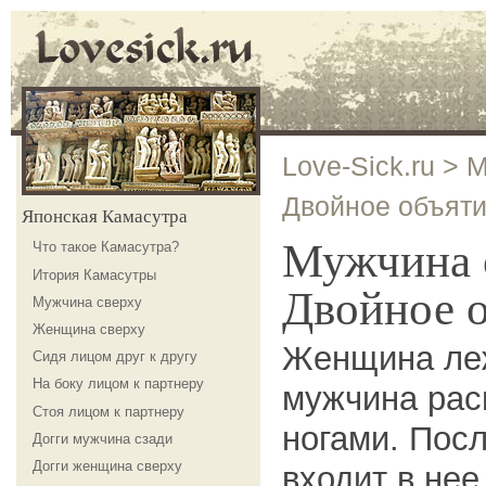
Love-Sick.ru
>
М
Двойное объят
Японская Камасутра
Мужчина
Что такое Камасутра?
Итория Камасутры
Двойное 
Мужчина сверху
Женщина сверху
Женщина леж
Сидя лицом друг к другу
На боку лицом к партнеру
мужчина рас
Стоя лицом к партнеру
ногами. Посл
Догги мужчина сзади
Догги женщина сверху
входит в нее