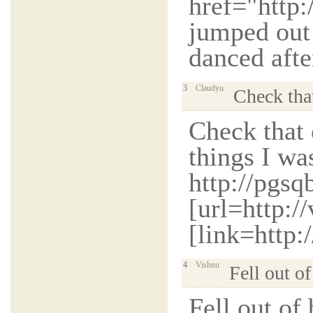
href="http:
jumped out
danced afte
3
Claudyu
Check that
Check that o
things I wa
http://pgs
[url=http:/
[link=http:
4
Vishnu
Fell out of
Fell out of