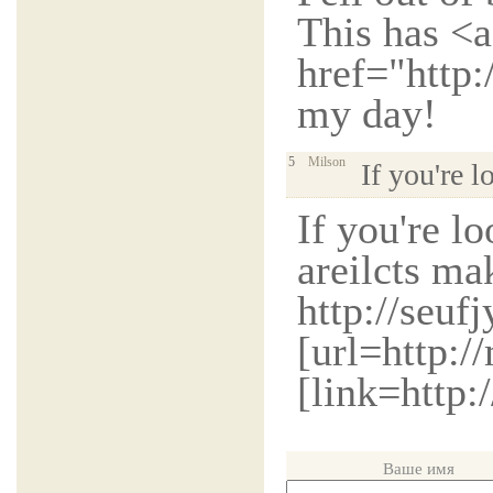
This has <a
href="http
my day!
5
Milson
If you're l
If you're l
areilcts ma
http://seuf
[url=http:/
[link=http:
Ваше имя