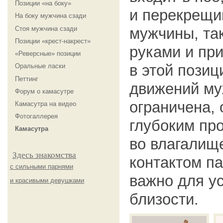
Позиции «на боку»
и перекрещи
На боку мужчина сзади
Стоя мужчина сзади
мужчины, та
Позиции «крест-накрест»
руками и при
«Реверсные» позиции
в этой пози
Оральные ласки
Петтинг
движений му
Форум о камасутре
ограничена, 
Камасутра на видео
Фотогаллерея
глубоким пр
Камасутра
во влагалищ
Здесь знакомства
контактом па
с сильными парнями
важно для у
и красивыми девушками
близости.