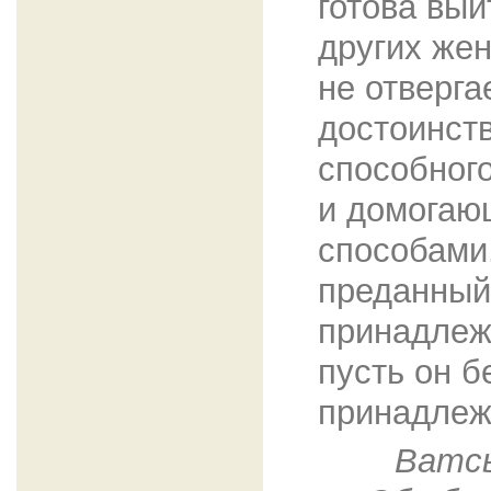
готова вы
других жен
не отверга
достоинств
способног
и домогаю
способами
преданный 
принадлеж
пусть он б
принадлеж
Ватсь