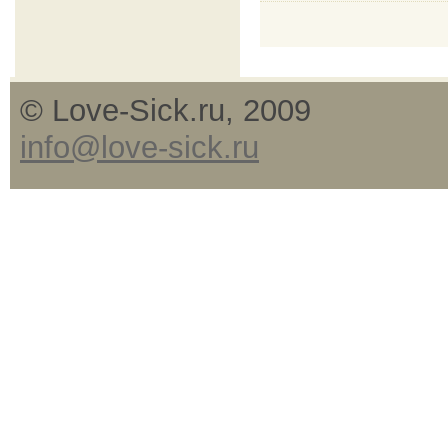
© Love-Sick.ru, 2009
info@love-sick.ru