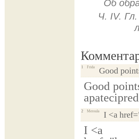
Об обр
Ч. IV. Г
Коммента
1
Frida
Good points
Good points
apatecipred
2
Meroula
I <a href=
I <a