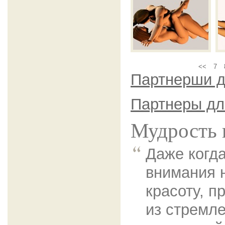
<<
7
Партнерши д
Партнеры дл
Мудрость 
Даже когд
внимания н
красоту, п
из стремле