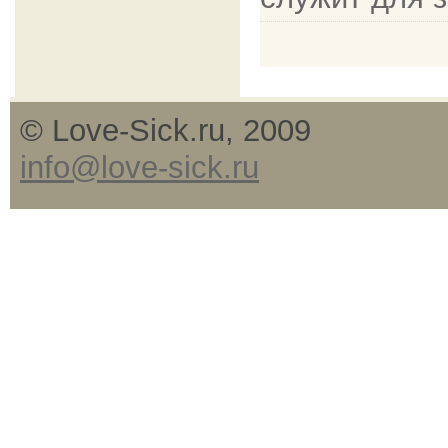
© Love-Sick.ru, 2009
info@love-sick.ru