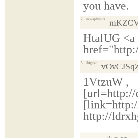
you have.
2
uewapfynhci
mKZCV
HtalUG <a
href="http:
3
ikigdvc
vOvCJSqZ
1VtzuW ,
[url=http:/
[link=http
http://ldr
Ваше имя