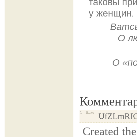
таковы пр
у женщин.
Ватсь
О л
О «п
Коммента
1
Ikuko
UfZLmRI
Created the 