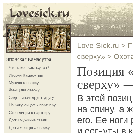
Love-Sick.ru
>
П
сверху»
>
Охот
Японская Камасутра
Позиция 
Что такое Камасутра?
Итория Камасутры
сверху» 
Мужчина сверху
Женщина сверху
В этой пози
Сидя лицом друг к другу
На боку лицом к партнеру
на спину, а
Стоя лицом к партнеру
его. Ее ноги
Догги мужчина сзади
Догги женщина сверху
и согнуты в 