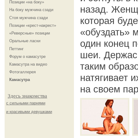
Позиции «на боку»
назад. Женщ
На боку мужчина сзади
Стоя мужчина сзади
которая буд
Позиции «крест-накрест»
«обуздать» 
«Реверсные» позиции
один конец п
Оральные ласки
Петтинг
шеи. Держас
Форум о камасутре
таким образ
Камасутра на видео
Фотогаллерея
натягивает и
Камасутра
на своем пар
Здесь знакомства
с сильными парнями
и красивыми девушками