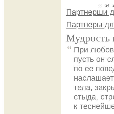
<<
24
Партнерши д
Партнеры дл
Мудрость 
При любов
пусть он с
по ее пове
наслашает
тела, закр
стыда, ст
к теснейш