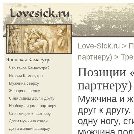
Love-Sick.ru
>
П
партнеру)
>
Тре
Японская Камасутра
Позиции «
Что такое Камасутра?
Итория Камасутры
партнеру
Мужчина сверху
Женщина сверху
Мужчина и ж
Сидя лицом друг к другу
На боку лицом к партнеру
друг к друг
Стоя лицом к партнеру
одну ногу, сг
Догги мужчина сзади
Догги женщина сверху
мужчина под