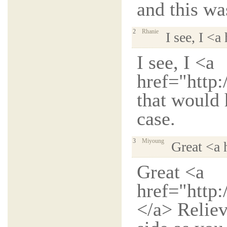
and this wa
2
Rhanie
I see, I <a
I see, I <a
href="http
that would 
case.
3
Miyoung
Great <a 
Great <a
href="http
</a> Relie