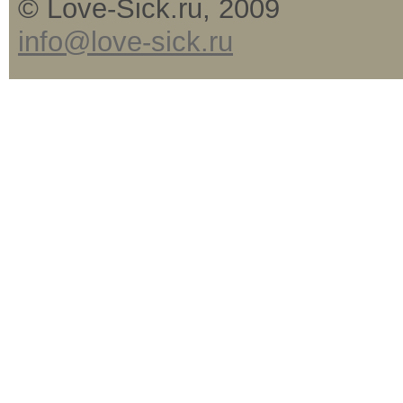
© Love-Sick.ru, 2009
info@love-sick.ru