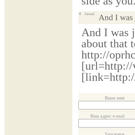
side as you
4
Jaouad
And I was
And I was 
about that 
http://opr
[url=http:/
[link=http:
Ваше имя
Ваш адрес e-mail
Заголовок