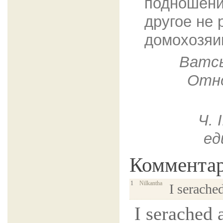
подношени
другое не 
домохозяи
Ватсь
Отно
Ч. 
ед
Коммента
1
Nilkantha
I serache
I serached 