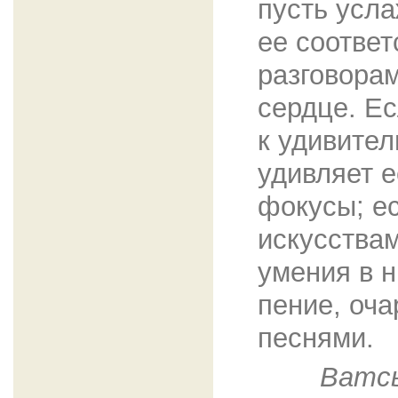
пусть усл
ее соотве
разговора
сердце. Ес
к удивител
удивляет 
фокусы; е
искусства
умения в н
пение, оча
песнями.
Ватсь