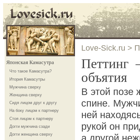
Love-Sick.ru
>
П
Петтинг
Японская Камасутра
Что такое Камасутра?
объятия
Итория Камасутры
Мужчина сверху
В этой позе
Женщина сверху
спине. Мужч
Сидя лицом друг к другу
На боку лицом к партнеру
ней находясь
Стоя лицом к партнеру
рукой он при
Догги мужчина сзади
Догги женщина сверху
а другой неж