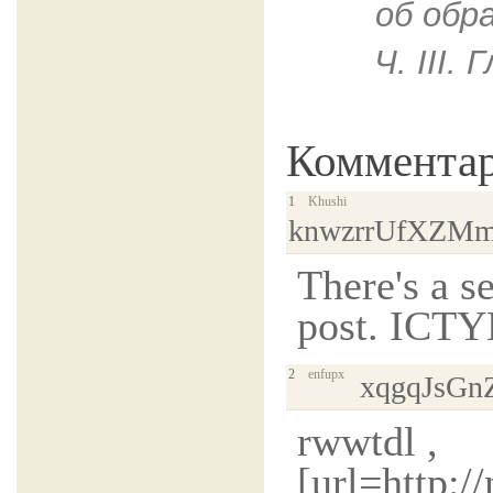
oб обр
Ч. III.
Коммента
1
Khushi
knwzrrUfXZM
There's a s
post. IC
2
enfupx
xqgqJsG
rwwtdl ,
[url=http: