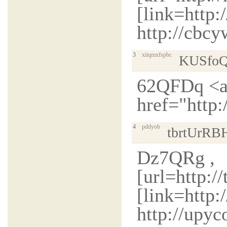
[link=http:
http://cbc
3
xiiqmxfspbc
KUSfo
62QFDq <
href="http
4
pddyob
tbrtUrRB
Dz7QRg ,
[url=http:
[link=http:
http://upy