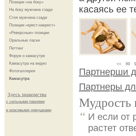
Позиции «на боку»
касаясь ее т
На боку мужчина сзади
Стоя мужчина сзади
Позиции «крест-накрест»
«Реверсные» позиции
Оральные ласки
Петтинг
Форум о камасутре
Камасутра на видео
<<
89
Партнерши д
Фотогаллерея
Камасутра
Партнеры дл
Здесь знакомства
Мудрость 
с сильными парнями
и красивыми девушками
И если от 
растет отв