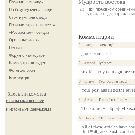
Мудрость востока
Позиции «на боку»
При любовном соединении
На боку мужчина сзади
утрата стыда, стремлени
Стоя мужчина сзади
Позиции «крест-накрест»
«Реверсные» позиции
Комментарии
Оральные ласки
1
Гандон
хочу ещё
Петтинг
дайте мне это !
Форум о камасутре
Камасутра на видео
2
андрей
lybly sex
Фотогаллерея
sex klasno y ne magu bez se
Камасутра
3
Shinya
Your post has lietfd
Your post has lietfd the leve
Здесь знакомства
4
Jazmin
The <a href="http://
с сильными парнями
The <a href="http://jovbzrsz
и красивыми девушками
5
Dalton
All of these article
All of these articles have s
[link=http://kssxusb.com]kss