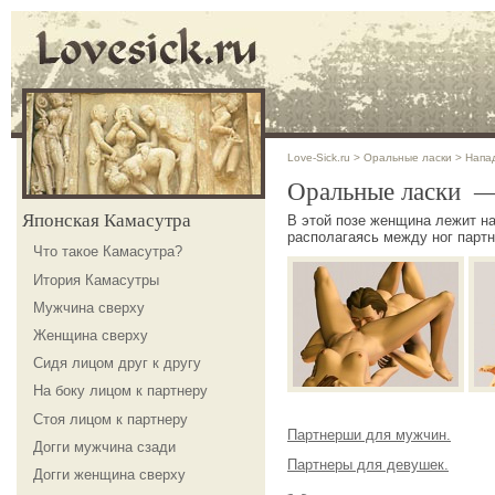
Love-Sick.ru
>
Оральные ласки
>
Напад
Оральные ласки —
Японская Камасутра
В этой позе женщина лежит на
располагаясь между ног парт
Что такое Камасутра?
Итория Камасутры
Мужчина сверху
Женщина сверху
Сидя лицом друг к другу
На боку лицом к партнеру
Стоя лицом к партнеру
Партнерши для мужчин.
Догги мужчина сзади
Партнеры для девушек.
Догги женщина сверху