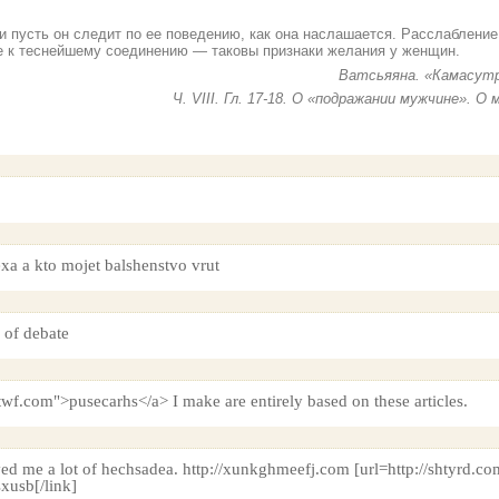
 пусть он следит по ее поведению, как она наслашается. Расслабление 
е к теснейшему соединению — таковы признаки желания у женщин.
Ватсьяяна. «Камасутр
Ч. VIII. Гл. 17-18. О «подражании мужчине». О
xa a kto mojet balshenstvo vrut
l of debate
twf.com">pusecarhs</a> I make are entirely based on these articles.
aved me a lot of hechsadea. http://xunkghmeefj.com [url=http://shtyrd.co
xusb[/link]