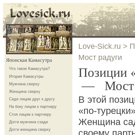
Love-Sick.ru
>
П
Мост радуги
Японская Камасутра
Позиции «
Что такое Камасутра?
Итория Камасутры
— Мост 
Мужчина сверху
Женщина сверху
В этой пози
Сидя лицом друг к другу
На боку лицом к партнеру
«по-турецки»
Стоя лицом к партнеру
Женщина сад
Догги мужчина сзади
Догги женщина сверху
своему парт