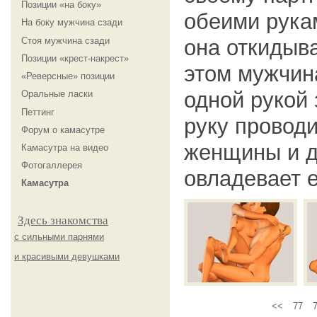
Позиции «на боку»
обеими рука
На боку мужчина сзади
Стоя мужчина сзади
она откидыва
Позиции «крест-накрест»
этом мужчин
«Реверсные» позиции
одной рукой 
Оральные ласки
Петтинг
руку проводи
Форум о камасутре
женщины и д
Камасутра на видео
Фотогаллерея
овладевает 
Камасутра
Здесь знакомства
с сильными парнями
и красивыми девушками
<<
77