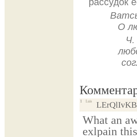
рассудок е
Ватсь
О л
Ч.
люб
сог
Коммента
1
Luis
LErQlIvKB
What an a
exlpain th