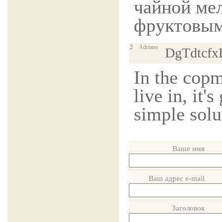
чайной ме
фруктовым 
2
Adriano
DgTdtcfx
In the cop
live in, it'
simple solu
Ваше имя
Ваш адрес e-mail
Заголовок