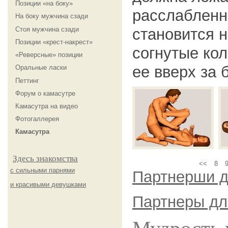
Позиции «на боку»
расслабленн
На боку мужчина сзади
Стоя мужчина сзади
становится н
Позиции «крест-накрест»
согнутые ко
«Реверсные» позиции
ее вверх за 
Оральные ласки
Петтинг
Форум о камасутре
Камасутра на видео
Фотогаллерея
Камасутра
Здесь знакомства
<<
8
с сильными парнями
Партнерши д
и красивыми девушками
Партнеры дл