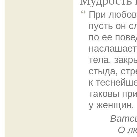
Мудрость 
При любов
пусть он с
по ее пове
наслашает
тела, закр
стыда, ст
к теснейш
таковы пр
у женщин.
Ватсь
О л