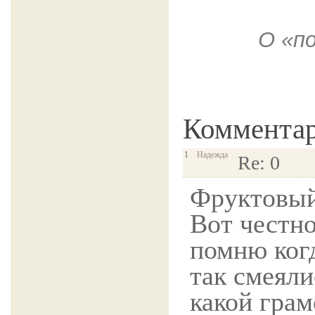
О «п
Коммента
1
Надежда
Re: 0
Фруктовый 
Вот честно
помню ког
так смеяли
какой грам