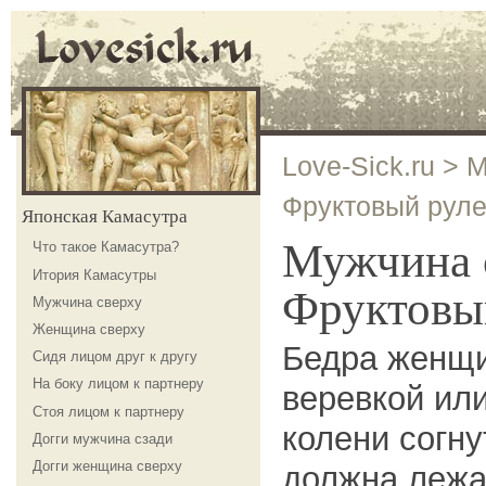
Love-Sick.ru
>
М
Фруктовый руле
Японская Камасутра
Мужчина
Что такое Камасутра?
Итория Камасутры
Фруктовы
Мужчина сверху
Женщина сверху
Бедра женщи
Сидя лицом друг к другу
На боку лицом к партнеру
веревкой или
Стоя лицом к партнеру
колени согн
Догги мужчина сзади
Догги женщина сверху
должна лежа