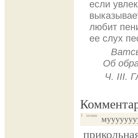
если увлек
выказывает
любит пен
ее слух пе
Ватсь
Об обр
Ч. III.
Коммента
1
полина
мууууууу
прикольная