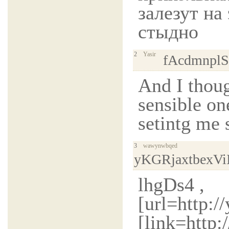
залезут на
стыдно
2
Yasir
fAcdmnpl
And I thoug
sensible on
setintg me s
3
wawynwbqed
yKGRjaxtbexV
lhgDs4 ,
[url=http:/
[link=http: