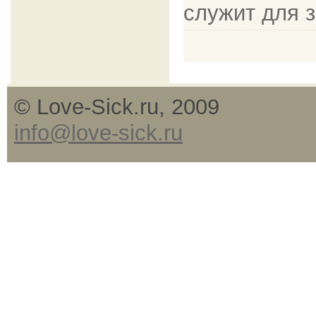
служит для 
© Love-Sick.ru, 2009
info@love-sick.ru