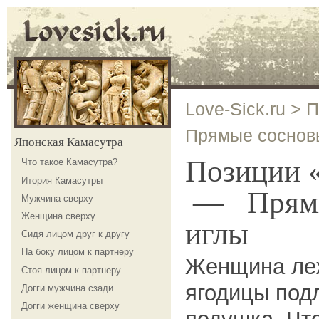
Love-Sick.ru
>
П
Прямые соснов
Японская Камасутра
Позиции «
Что такое Камасутра?
Итория Камасутры
— Прямы
Мужчина сверху
Женщина сверху
иглы
Сидя лицом друг к другу
На боку лицом к партнеру
Женщина леж
Стоя лицом к партнеру
ягодицы под
Догги мужчина сзади
Догги женщина сверху