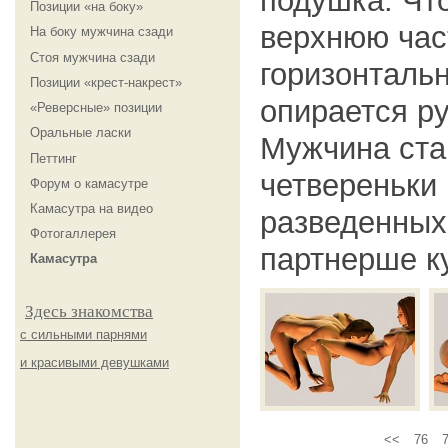
подушка. Чт
Позиции «на боку»
верхнюю час
На боку мужчина сзади
Стоя мужчина сзади
горизонталь
Позиции «крест-накрест»
опирается ру
«Реверсные» позиции
Оральные ласки
Мужчина ста
Петтинг
четвереньки
Форум о камасутре
Камасутра на видео
разведенных 
Фотогаллерея
партнерше к
Камасутра
Здесь знакомства
с сильными парнями
и красивыми девушками
<<
76