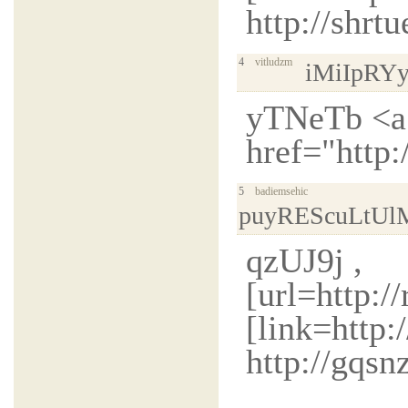
http://shrt
4
vitludzm
iMiIpR
yTNeTb <a
href="http
5
badiemsehic
puyREScuLtUl
qzUJ9j ,
[url=http:/
[link=http:
http://gqs