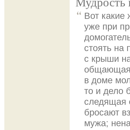
Мудрость 
Вот какие
уже при п
домогател
стоять на 
с крыши на
общающаяс
в доме мол
то и дело
следящая с
бросают в
мужа; нен