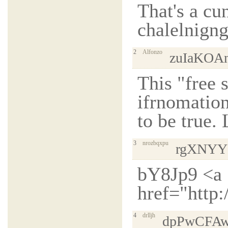
That's a cu
chalelnigng
2
Alfonzo
zuIaKOA
This "free 
ifrnomatio
to be true
3
nrozbqxpu
rgXNYY
bY8Jp9 <a
href="http
4
drlljh
dpPwCFA