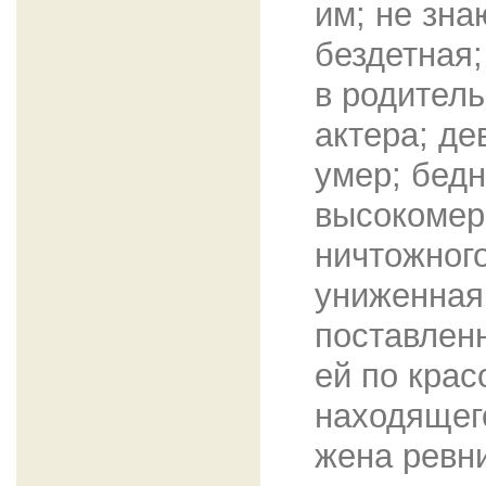
им; не зна
бездетная
в родител
актера; де
умер; бедн
высокомер
ничтожного
униженная
поставлен
ей по крас
находящего
жена ревни