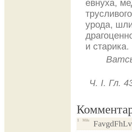
евнуха, ме
трусливого
урода, шл
драгоценно
и старика.
Ватсь
Ч. I. Гл.
Коммента
1
Milu
FavgdFhLv