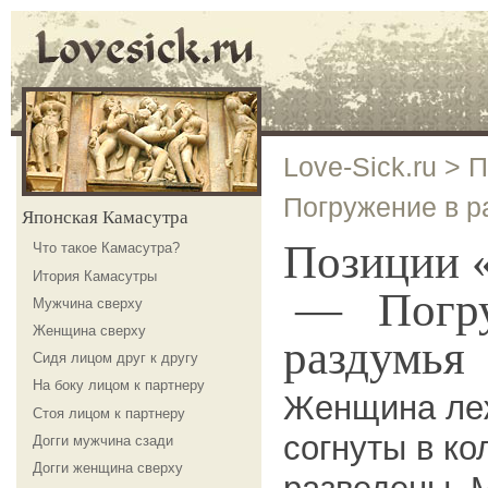
Love-Sick.ru
>
П
Погружение в р
Японская Камасутра
Позиции «
Что такое Камасутра?
Итория Камасутры
— Погру
Мужчина сверху
Женщина сверху
раздумья
Сидя лицом друг к другу
На боку лицом к партнеру
Женщина леж
Стоя лицом к партнеру
согнуты в ко
Догги мужчина сзади
Догги женщина сверху