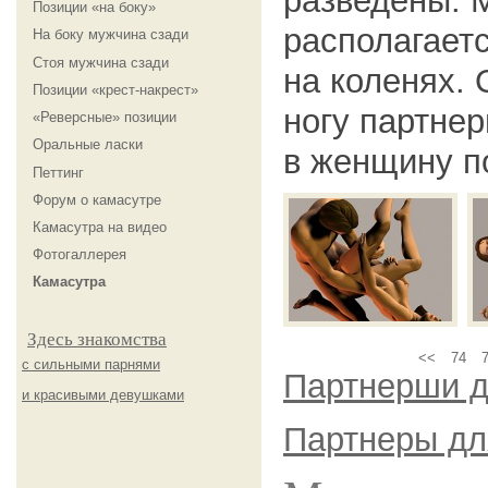
разведены. 
Позиции «на боку»
располагает
На боку мужчина сзади
Стоя мужчина сзади
на коленях. 
Позиции «крест-накрест»
ногу партне
«Реверсные» позиции
Оральные ласки
в женщину п
Петтинг
Форум о камасутре
Камасутра на видео
Фотогаллерея
Камасутра
Здесь знакомства
<<
74
с сильными парнями
Партнерши д
и красивыми девушками
Партнеры дл