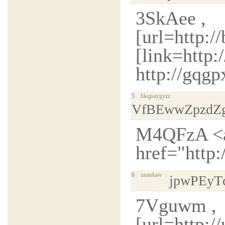
3SkAee ,
[url=http:/
[link=http
http://gqg
5
hkqjsaygyzz
VfBEwwZpzdZ
M4QFzA <
href="http
6
unaukaw
jpwPEyT
7Vguwm ,
[url=http: