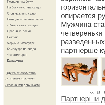
Позиции «на боку»
горизонталь
На боку мужчина сзади
Стоя мужчина сзади
опирается ру
Позиции «крест-накрест»
Мужчина ста
«Реверсные» позиции
четвереньки
Оральные ласки
Петтинг
разведенных 
Форум о камасутре
партнерше к
Камасутра на видео
Фотогаллерея
Камасутра
Здесь знакомства
с сильными парнями
и красивыми девушками
<<
85
Партнерши д