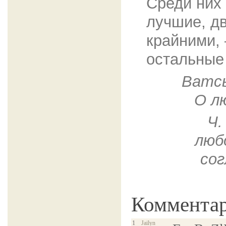
Среди них
лучшие, д
крайними,
остальные
Ватсь
О л
Ч.
люб
сог
Коммента
1
Jailyn