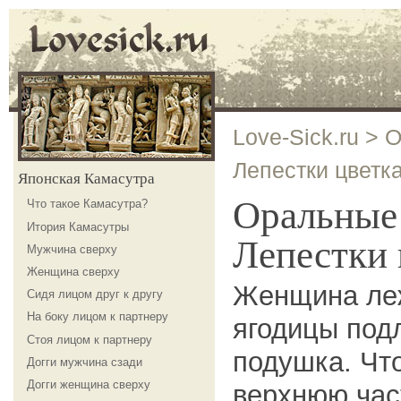
Love-Sick.ru
>
О
Лепестки цветк
Японская Камасутра
Оральны
Что такое Камасутра?
Итория Камасутры
Лепестки 
Мужчина сверху
Женщина сверху
Женщина леж
Сидя лицом друг к другу
На боку лицом к партнеру
ягодицы под
Стоя лицом к партнеру
подушка. Чт
Догги мужчина сзади
Догги женщина сверху
верхнюю час