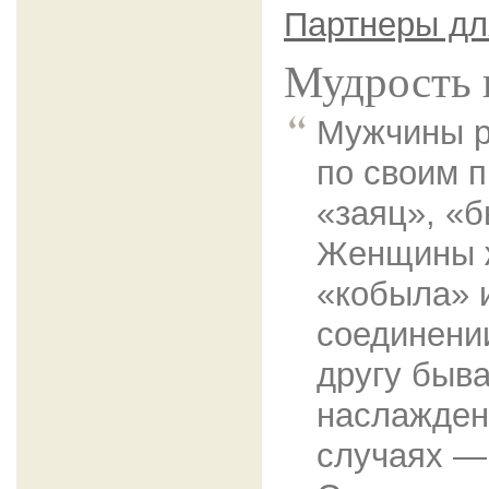
Партнеры дл
Мудрость 
Мужчины р
по своим п
«заяц», «б
Женщины ж
«кобыла» 
соединени
другу быва
наслажден
случаях —